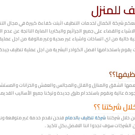
ف للمنزل
م معكم شركة الكمال لخدمات التنظيف اثبتت كفاءة كبيرة في مجال التن
اء والقضاء على جميع الجراثيم والبكتريا الضارة الناتجة عن عدم ا
حية خالية من اي اتساخات واشياء غير صحية وغير مالوفة من اجل عملية 
يقوم باستخدامها افضل الكوادر البشرية من اجل عملية تنظيف جيدة 
نظيفها؟؟
مها الشقق والمنازل والفلل والمجالس والعفش والخزانات والمستشف
ة عالية ونقوم باستخدام طرق جديدة وتركنا جميع الأساليب القديمة 
ال شركتنا ؟؟
 خلال شركتنا
شركة تنظيف بالدمام
فنحن نقدم خدمة غير متوقعة ونقو
ن الشركات سوف تجدوا اننا الافضل بكل تاكيد .