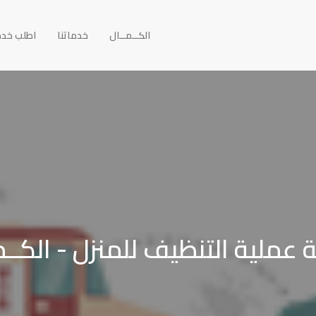
الكــمــال
خدماتنا
اطلب خد
عملية التنظيف للمنزل - الكــم