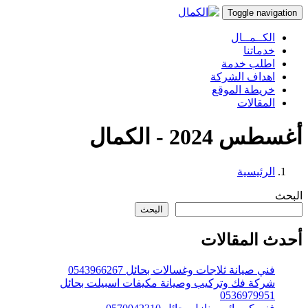
Toggle navigation
الكــمــال
خدماتنا
اطلب خدمة
اهداف الشركة
خريطة الموقع
المقالات
أغسطس 2024 - الكمال
الرئيسية
البحث
البحث
أحدث المقالات
فني صيانة ثلاجات وغسالات بحائل 0543966267
شركة فك وتركيب وصيانة مكيفات اسبيلت بحائل
0536979951