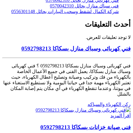
فني كهربائي منازل بحائل 0570042310
فنى سباك منازل بحائل 0570042310
شركة الكمال لشفط وسحب البيارات بحائل 0556301148
أحدث التعليقات
لا توجد تعليقات للعرض.
فني كهربائى وسباك منازل بسكاكا 0592798213
فني كهربائى وسباك منازل بسكاكا 0592798213 ؟ فني كهربائى
وسباك منازل بسكاكا، يعمل الفنى في جميع الأعمال الخاصة
بالكهرباء من فك وتركيب وصيانة وتصليح أعطال الكهرباء، حيث
تعتبر الكهرباء مهمة جدا في حياتنا اليومية ولا نستطيع الاستغناء عنها
في بيوتنا، وعندما تنقطع الكهرباء في أي مكان يتم إصابة المكان
بالشلل
ركن الكهرباء والسباكه
أقرأ المزيد
فنى صيانة خزانات بسكاكا 0592798213