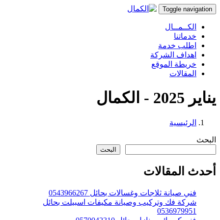
Toggle navigation
الكــمــال
خدماتنا
اطلب خدمة
اهداف الشركة
خريطة الموقع
المقالات
يناير 2025 - الكمال
الرئيسية
البحث
البحث
أحدث المقالات
فني صيانة ثلاجات وغسالات بحائل 0543966267
شركة فك وتركيب وصيانة مكيفات اسبيلت بحائل
0536979951