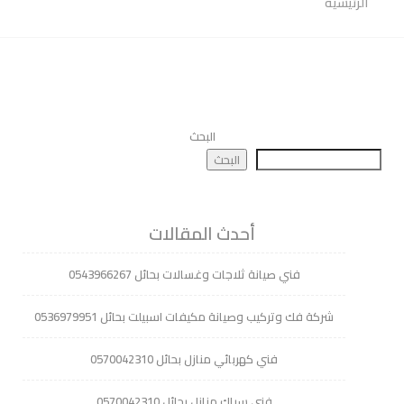
الرئيسية
البحث
البحث
أحدث المقالات
فني صيانة ثلاجات وغسالات بحائل 0543966267
شركة فك وتركيب وصيانة مكيفات اسبيلت بحائل 0536979951
فني كهربائي منازل بحائل 0570042310
فنى سباك منازل بحائل 0570042310