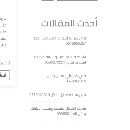
أحدث المقالات
شركة
عزيز
كامي
فني صيانة ثلاجات وغسالات بحائل
تستط
0543966267
وبال
شركة فك وتركيب وصيانة مكيفات
اسبيلت بحائل 0536979951
شركة
أقرأ
فني كهربائي منازل بحائل
0570042310
فنى سباك منازل بحائل 0570042310
شركة الكمال لشفط وسحب البيارات
بحائل 0556301148