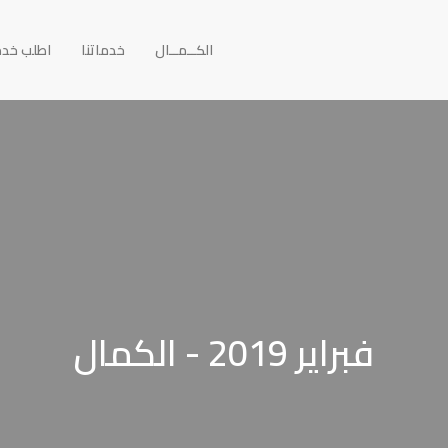
الكــمــال
خدماتنا
اطلب خد
فبراير 2019 - الكمال