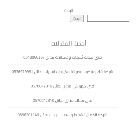
البحث
البحث
أحدث المقالات
فني صيانة ثلاجات وغسالات بحائل 0543966267
شركة فك وتركيب وصيانة مكيفات اسبيلت بحائل 0536979951
فني كهربائي منازل بحائل 0570042310
فنى سباك منازل بحائل 0570042310
شركة الكمال لشفط وسحب البيارات بحائل 0556301148