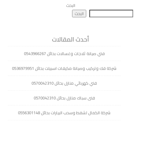
البحث
البحث
أحدث المقالات
فني صيانة ثلاجات وغسالات بحائل 0543966267
شركة فك وتركيب وصيانة مكيفات اسبيلت بحائل 0536979951
فني كهربائي منازل بحائل 0570042310
فنى سباك منازل بحائل 0570042310
شركة الكمال لشفط وسحب البيارات بحائل 0556301148