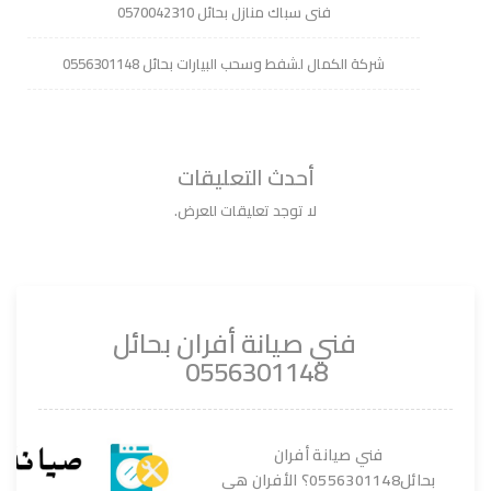
فنى سباك منازل بحائل 0570042310
شركة الكمال لشفط وسحب البيارات بحائل 0556301148
أحدث التعليقات
لا توجد تعليقات للعرض.
فني صيانة أفران بحائل
0556301148
فني صيانة أفران
بحائل0556301148؟ الأفران هي