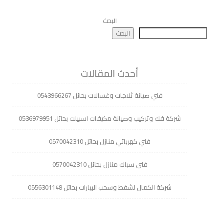
البحث
البحث
أحدث المقالات
فني صيانة ثلاجات وغسالات بحائل 0543966267
شركة فك وتركيب وصيانة مكيفات اسبيلت بحائل 0536979951
فني كهربائي منازل بحائل 0570042310
فنى سباك منازل بحائل 0570042310
شركة الكمال لشفط وسحب البيارات بحائل 0556301148