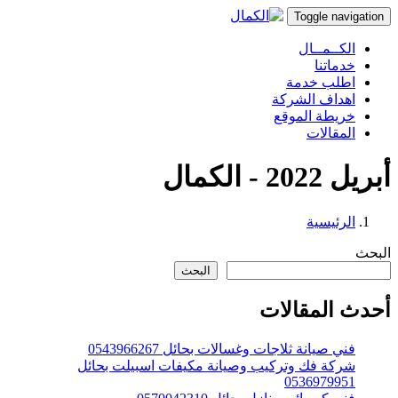
Toggle navigation
الكــمــال
خدماتنا
اطلب خدمة
اهداف الشركة
خريطة الموقع
المقالات
أبريل 2022 - الكمال
الرئيسية
البحث
البحث
أحدث المقالات
فني صيانة ثلاجات وغسالات بحائل 0543966267
شركة فك وتركيب وصيانة مكيفات اسبيلت بحائل
0536979951