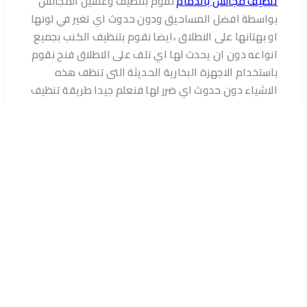
تنظيف مجالس بالدمام
نقوم بتنظيف وغسيل المجالس
بواسطة افضل المساحيق ودون حدوث اي تغير في لونها
او بهتانها على الاطلاق ،ايضا نقوم بتنظيف الكنب بجميع
انواعه دون ان يحدث لها اي تلف على الاطلاق فنح نقوم
باستخدام الاجهزة البخارية الحديثة التى تنظف هذه
الاشياء دون حدوث اي ضرر لها فنعلم جيدا طريقة تنظيف
كل نوع من انواع الاقمشة الخاصة بالكنب .
ثالثا تنظيف السجاد
السجاد من اهم القطع الموجودة بالمنزل وتعد من اهم
القطع الديكورية الموجودة وتضفي لها جمال واناقة
لذلك يجب ان تكون نظيفة دائما ،عزيزي الزائر اذا كنت
تعاني من مشكلة تنظيف السجاد وان هناك مساحيق
تقوم بتلف السجاد وتؤدي الي بهتان الوانه وتخسرون
السجاد الغالي الثمن فلاداعي لاي قلق فقط تواصلوا
معنا نحن
شركة تنظيف سجاد بالدمام
ننظف السجاد
بوااسطة لاجهزة البخارية دون اللجوء لى الطرق التقليدية
التى تؤدي الي مشاكل خطيرة على السجاد.