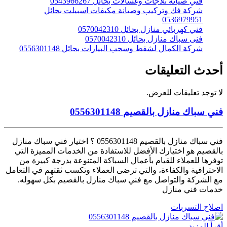
فني صيانة ثلاجات وغسالات بحائل 0543966267
شركة فك وتركيب وصيانة مكيفات اسبيلت بحائل
0536979951
فني كهربائي منازل بحائل 0570042310
فنى سباك منازل بحائل 0570042310
شركة الكمال لشفط وسحب البيارات بحائل 0556301148
أحدث التعليقات
لا توجد تعليقات للعرض.
فني سباك منازل بالقصيم 0556301148
فني سباك منازل بالقصيم 0556301148 ؟ اختيار فني سباك منازل
بالقصيم هو اختيارك الأفضل للاستفادة من الخدمات المميزة التي
توفرها للعملاء للقيام بأعمال السباكة المتنوعة بدرجة كبيرة من
الاحترافية والكفاءة، والتي ترضى العملاء وتكسب ثقتهم في التعامل
مع الشركة والتواصل مع فني سباك منازل بالقصيم بكل سهوله.
خدمات فني منازل
اصلاح التسربات
أقرأ المزيد