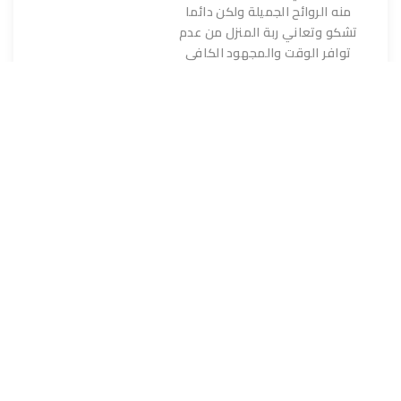
منه الروائح الجميلة ولكن دائما
تشكو وتعاني ربة المنزل من عدم
توافر الوقت والمجهود الكافي
للقيام بتنظيف البيت كما ينبغي ان
يكون ، وتعتبر النظافة من اهم
الاشياء التي يجب ان تحرص عليه
سيدة المنزل
ركن التنظيفات
أقرأ المزيد
5 وصفات لتنظيف النجف بالمنزل
5 وصفات لتنظيف النجف بالمنزل