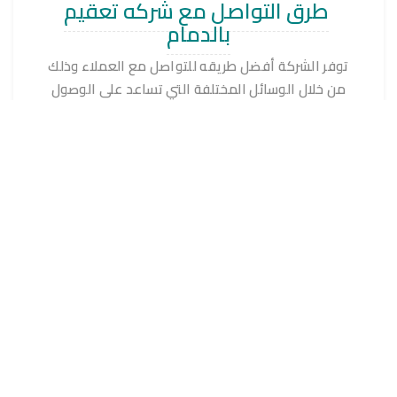
طرق التواصل مع شركه تعقيم
بالدمام
توفر الشركة أفضل طريقه للتواصل مع العملاء وذلك
من خلال الوسائل المختلفة التي تساعد على الوصول
لكافة العملاء بكل سهوله وتتم عملية التواصل من
خلال الخطوات الأتية:
التواصل مع الشركة من خلال الخط الساخن أو من خلال
الحجز عبر فريق خدمه العملاء عبر موقع الانترنت
الخاص بالشركة، من أجل تحديد المكان وكذلك الموعد
لتجهيز فريق العمل والقيام بأعماله.
يتم تحضير فريق العمل من خلال ارتداء الملابس
الواقية والاستعداد لأعمال التنظيف، وذلك عقب
الوصول للمكان للقيام بأعمال التنظيف والتعقيم
بكافة الأرجاء وفقا للأشياء الموجودة.
يتم تحضير الأدوات المستخدمة في التنظيف والتعقيم
وفقا لنوعيه تلك الأدوات سواء من خلال البخار أو