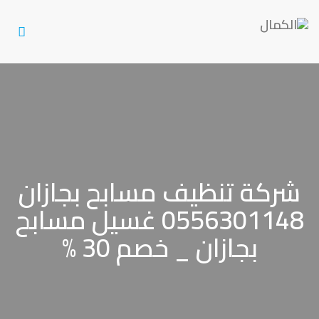
Toggle
gation
شركة تنظيف مسابح بجازان
0556301148 غسيل مسابح
بجازان _ خصم 30 %