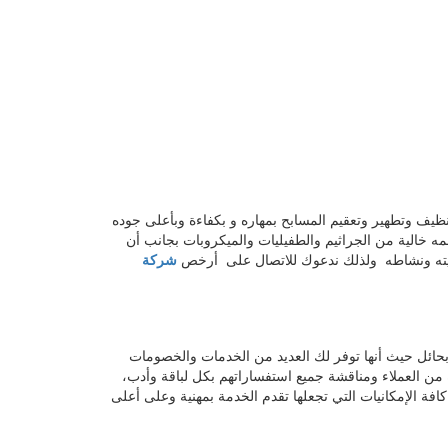
ف وتطهير وتعقيم المسابح بمهاره و بكفاءة وبأعلى جوده
 خالية من الجراثيم والطفيليات والميكروبات بجانب أن
يويته ونشاطه ولذلك ندعوك للاتصال على أرخص
شركة
حائل حيث أنها توفر لك العديد من الخدمات والخصومات
على مدار الـ 24 ساعة للرد على جميع المكالمات الواردة من العملاء ومناقشة جميع استفساراتهم بكل لباقة وأدب،
فة الإمكانيات التي تجعلها تقدم الخدمة بمهنية وعلى أعلى