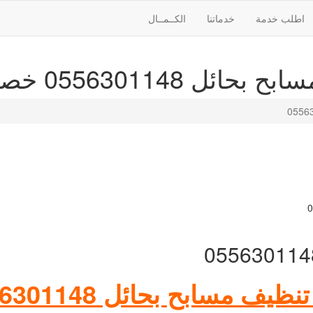
اطلب خدمة
خدماتنا
الكــمــال
0 خصم 30% تغسيل مسابح
يف مسابح بحائل 0556301148 ؟