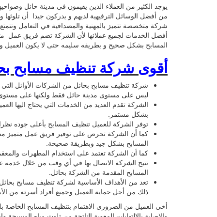
يوجد الكثير من العملاء الذين يقيمون في مدينة حائل وضواح
من أفضل الوسائل الترفيهية لديهم و يدركون جيدا أن تلوثها و
شركة متخصصة تتميز بالمهنية والمصداقية في التعامل وتتمتع 
أفضل الخدمات لجميع عملائها لأن الشركة تضم فريق عمل مت
المسابح بشكل صحيح و بطريقه سليمه حتى لا يكون العميل وأف
أقوى شركة تنظيف مسابح بحا
شركة تنظيف مسابح بحائل من الشركات الأوائل التي 
ليس على مستوى مدينة حائل فقط ولكنها على مستوى ال
الشركة تقدم العديد من الخدمات التي يحتاج اليها الع
بشكل مستمر.
توفر الشركة للعميل تنظيف المسابح بأعلى جوده نظرا ل
كما أن الشركة تحرص على توفير فريق عمل متميز مجموع
المسابح بشكل جيد وبطريقة صحيحة.
كما أن الشركة تعتمد على استخدام المطهرات والمعقم
تتيح الشركة الاتصال بها في أي وقت من خلال خدمه ع
المسابح المقدمة من الشركة بحائل.
تعد من الأهداف الأساسية لشركة تنظيف مسابح بحائل و
ذلك من أجل حماية العميل وجميع أفراد أسرته من الأم
أخي العميل من الضروري الاهتمام بتنظيف المسابح الخاصة بك
والاصابة بالالتهابات المعوية الناتجة من تلوث مياه المسبحة و