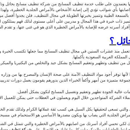
يها يعتمدون على طلب خدمة تنظيف المسابح من شركة تنظيف مسابح بحائل وذلك لل
اصابتها بأي شوائب تؤدي إلى إصابة الأشخاص بالأمراض الجلدية الخطيرة، ولهذا 
بالسمعة الطيبة وتتميز بخبرتها الطويلة في مجال التنظيف، فلن يجدوا أفضل م
ميز ذات خبرة في هذا المجال و مدربين على أعلى مستوى لذلك فهم يمتلكون 
راد أسرته عرضه للإصابة بالأمراض الخطيرة الذي هو في غنى عنها، و تقدم ال
ئل ؟
تعمل منذ عشرات السنين في مجال تنظيف المسابح مما جعلها تكتسب الخبرة وا
مملكة العربية السعودية بأكملها.
ميل من تنظيف وتطهير وتعقيم المسابح بشكل جيد والتخلص من البكتيريا والميكرو
أنها توفر أجود مواد التنظيف الآمنة على صحة الإنسان والمصرح بها من وزاره 
ة متميزة من أمهر وأكفأ الخبراء الذين بدورهم يقومون بعمل دورات تدريبية 
ات عالية الجودة تطهير وتعقيم وتغسيل المسابح لتكون بشكل أفضل.
ملاء الشركة المتواجدين خلال اليوم ويعملون في العطلات حتى يمكن للعميل ال
التي تسعى لتحقيقها بكل السبل هي كسب ثقة عملائها الكرام ولذلك تقدم الخدمة
راض الجلدية التي يصاب بها ويكون مصدرها الأساسي هو الاستحمام في مسبحة غي
 لكي تحمي أفراد أسرتك من اصابتهم بالأمراض الخطيرة والتي تتمثل في الشعور
إصابتها بالطفيليات والميكروبات كل ما عليك هو الاتصال على
شركة تنظيف مسابح