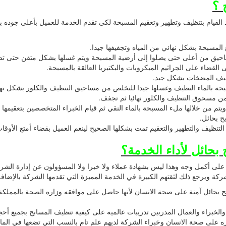
 ؟
قيام بتنظيف وتطهير وتعقيم المسبحة لكي تقدم الخدمة للعميل بأعلى جوده بجا
 المسبحة بشكل نهائي من المياه وتجفيفها جيدا.
احيق من أعلى حتى يصلوا إلى أرضية المسبحة ويتم غسلها بشكل متقن حتى تصي
القضاء على الجراثيم الميكروبات والبكتيريا العالقة بالمسبحة.
نظيف المضخات بشكل جيد.
حة بالماء النظيف وغسلها جيدا للتخلص من مساحيق التنظيف والكلور بشكل نهائي
من مسحوق التنظيف والكلور نهائيا ثم تجفف.
ف ويتم من خلالها ملء المسبحة بالماء النقي ثم قيام الخبراء المتخصصين بتعقيمه
ح بحائل.
تنظيف والتطهير والتعقيم تمت بشكلها الصحيح لينعم العميل بقضاء أمتع الأوقات
بحائل لأداء الخدمة؟
لى أكمل وجه وهذا ليس بشهادة عملاء ولا خبرا ولا المسؤولون عن إدارة الشر
يرجع ذلك لثقتهم الكبيرة في الخدمة المميزة التي تقدمها الشركة بالإضافة إل
بحائل آمنة على صحة الانسان لأنها حاصل على موافقه وزاره الصحة بالمملكة ال
خبراء والعمال المدربين تدريبات عالميه على كيفية تنظيف المسابح بجميع أحجام
 على صحة الانسان وخبراء الشركة لديهم علم تام بالنسب التي تضعها في الماء 