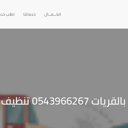
الكــمــال
خدماتنا
اطلب خد
يف فلل خزانات مجالس