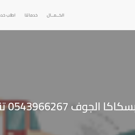
الكــمــال
خدماتنا
اطلب خد
054396 تنظيف خزانات وشقق