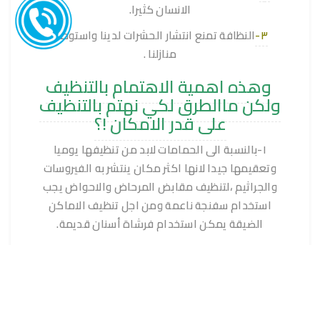
الانسان كثيرا.
٣-
النظافة تمنع انتشار الحشرات لدينا واستوطان
منازلنا .
وهذه اهمية الاهتمام بالتنظيف
ولكن ماالطرق لكي نهتم بالتنظيف
على قدر الامكان !؟
١-بالنسبة الى الحمامات لابد من تنظيفها يوميا
وتعقيمها جيدا لانها اكثر مكان ينتشر به الفيروسات
والجراثيم ،لتنظيف مقابض المرحاض والاحواض يجب
استخدام سفنجة ناعمة ومن اجل تنظيف الاماكن
الضيقة يمكن استخدام فرشاة أسنان قديمة.
٢-بالنسبة الى المطبخ فيجب تنظيف الرخام بواسطة
الخل والليمون ،اذا كان هناك زجاجات ضيقة ويصعب
تتظيفها من الداخل فيجب استخدام اباودر.
المصدر
شركة تنظيف بالدمام