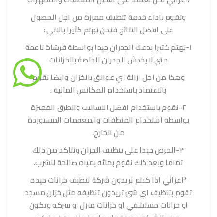
ونقوم باداء خدمة تنظيف مميزة من اجل الحصول
على افضل النتائج فنحن نهتم كثيرا بالاتي :
١-نهتم كثيرا بدعك الجدران جيدا بواسطة فرشاة ناعمة
حتي لايخدش الجدران الخاصة بالخزانات
وهذا من اجل ازالة اي عوالق بالخزان وايضا نقوم
بالاعتماد باستخدام المكانس المائية .
٢-نقوم باستخدام افضل الاساليب والطرق المميزة
بواسطة استخدام المنظفات والمعقمات المستوردة
من الخارج.
٣-الحرص جيدا على تنظيف الخزان ونتاكد من ذلك
تماما وبعد ذلك نقوم بملئه بمياه صالحة للشرب.
*اعزائي اذا كنتم تريدون شركة تنظيف خزانات جيده
تقوم بتنظيف اي شئ تريدون تنظيفه مثل خزان مسجد
او خزانات مستشفي او خزانات منزل او شركة وتكون