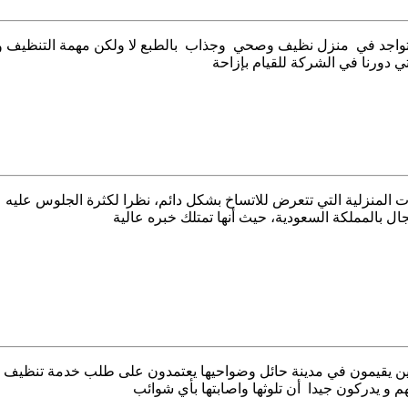
054396 ؟ هل يوجد أحد لا يرغب التواجد في منزل نظيف وصحي وجذاب بالطبع لا ولكن مه
ي دورنا في الشركة للقيام بإزاحة
عتبر الكنب من أكثر المقتنيات المنزلية التي تتعرض للاتساخ بشكل دائم، نظرا لكثرة 
ل بالمملكة السعودية، حيث أنها تمتلك خبره عالية
0 ؟ يوجد الكثير من العملاء الذين يقيمون في مدينة حائل وضواحيها يعتمدون على طلب
م و يدركون جيدا أن تلوثها واصابتها بأي شوائب