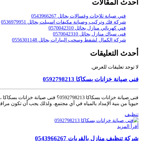
أحدث المقالات
فني صيانة ثلاجات وغسالات بحائل 0543966267
شركة فك وتركيب وصيانة مكيفات اسبيلت بحائل 0536979951
فني كهربائي منازل بحائل 0570042310
فنى سباك منازل بحائل 0570042310
شركة الكمال لشفط وسحب البيارات بحائل 0556301148
أحدث التعليقات
لا توجد تعليقات للعرض.
فنى صيانة خزانات بسكاكا 0592798213
فنى صيانة خزانات بسكاكا 0592798213؟
حيوياً من بنية الإمداد بالمياه في أي مجتمع، ولذلك يجب أن تكون مراقب
تنظيف
أقرأ المزيد
شركة تنظيف منازل بالقريات 0543966267