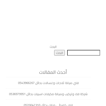
البحث
البحث
أحدث المقالات
فني صيانة ثلاجات وغسالات بحائل 0543966267
شركة فك وتركيب وصيانة مكيفات اسبيلت بحائل 0536979951
فني كهربائي منازل بحائل 0570042310