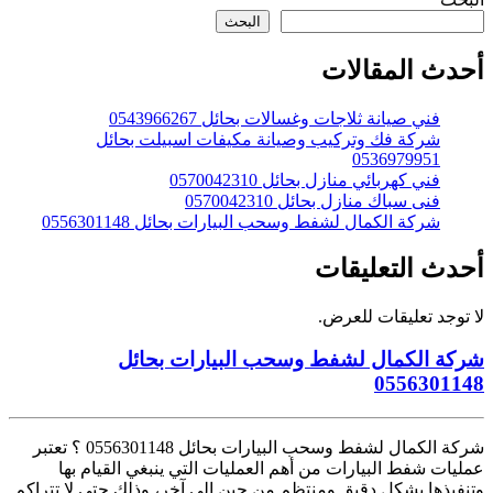
البحث
أحدث المقالات
فني صيانة ثلاجات وغسالات بحائل 0543966267
شركة فك وتركيب وصيانة مكيفات اسبيلت بحائل
0536979951
فني كهربائي منازل بحائل 0570042310
فنى سباك منازل بحائل 0570042310
شركة الكمال لشفط وسحب البيارات بحائل 0556301148
أحدث التعليقات
لا توجد تعليقات للعرض.
شركة الكمال لشفط وسحب البيارات بحائل
0556301148
شركة الكمال لشفط وسحب البيارات بحائل 0556301148 ؟ تعتبر
عمليات شفط البيارات من أهم العمليات التي ينبغي القيام بها
وتنفيذها بشكل دقيق ومنتظم من حين إلى آخر، وذلك حتى لا تتراكم