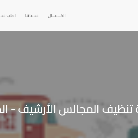
الكــمــال
خدماتنا
اطلب خد
تنظيف المجالس الأرشيف - ال