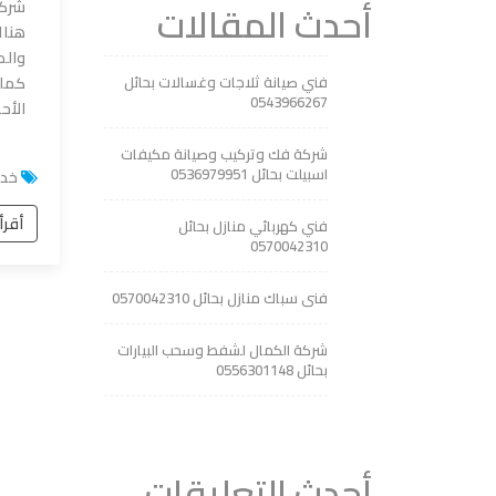
أحدث المقالات
شركة
هناك
والص
فني صيانة ثلاجات وغسالات بحائل
كما 
0543966267
الأح
شركة فك وتركيب وصيانة مكيفات
اسبيلت بحائل 0536979951
خدم
أقرأ
فني كهربائي منازل بحائل
0570042310
فنى سباك منازل بحائل 0570042310
شركة الكمال لشفط وسحب البيارات
بحائل 0556301148
أحدث التعليقات